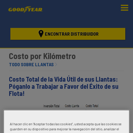
ENCONTRAR DISTRIBUIDOR
Costo por Kilómetro
TODO SOBRE LLANTAS
Costo Total de la Vida Útil de sus Llantas:
Póganlo a Trabajar a Favor del Éxito de su
Flota!
Al hacer clic en “Aceptar todas las cookies”, usted acepta que las cookies se
guarden en su dispositivo para mejorar la navegación del sitio, analizar el