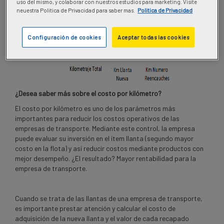
uso del mismo, y colaborar con nuestros estudios para marketing. Visite
neuestra Politica de Privacidad para saber mas.
Politica de Privacidad
Configuración de cookies
Aceptar todas las cookies
¿Desea saber más sobre el costo por kilómetro?
El costo por kilómetro es uno de los parámetros más
importantes para reducir los costos operativos de las
empresas de transporte. Mediante este control, la empresa
puede evaluar su inversión en el ítem llanta (segundo mayor
costo en la flota) y así reducir costos mediante productos con
mejor desempeño. ¿El resultado? Mayor rentabilidad para la
empresa de transporte.
Cuando se trata de las llantas de una empresa de transporte,
es importante prestar atención y calcular el costo de
adquisición de la nueva llanta y el valor de cada recapado