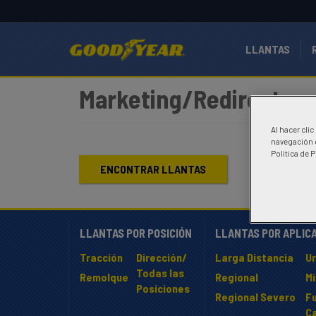
LLANTAS
Marketing/Redirects
Al hacer cli
navegación d
Politica de 
ENCONTRAR LLANTAS
LLANTAS POR POSICIÓN
LLANTAS POR APLIC
Tracción
Dirección/
Larga Distancia
U
Todas las
Remolque
Regional
M
Posiciones
Regional Severo
F
C