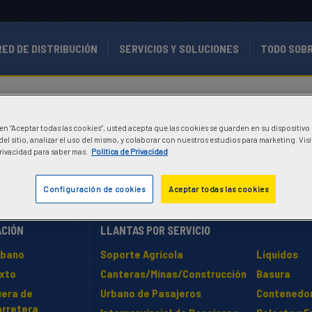
RED DE DISTRIBUCIÓN
SERVICIOS Y SOLUCIONES
TODO SOB
c en “Aceptar todas las cookies”, usted acepta que las cookies se guarden en su dispositivo
el sitio, analizar el uso del mismo, y colaborar con nuestros estudios para marketing. Vis
Privacidad para saber mas.
Politica de Privacidad
Configuración de cookies
Aceptar todas las cookies
ACIÓN
LLANTAS POR SERVICIO
rbano
Soporte Agrícola
Líquidos
ixto
Canteras/Minas/Construcción
Basura
uera de
Urbano de Pasajeros
Contenedo
arretera