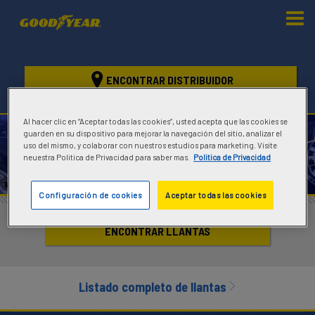
ENCONTRAR DISTRIBUIDOR
Al hacer clic en “Aceptar todas las cookies”, usted acepta que las cookies se
Test
guarden en su dispositivo para mejorar la navegación del sitio, analizar el
uso del mismo, y colaborar con nuestros estudios para marketing. Visite
neuestra Politica de Privacidad para saber mas.
Politica de Privacidad
TEST TESTTEST
ENCONTRAR LLANTAS
Configuración de cookies
Aceptar todas las cookies
ENCONTRAR LLANTAS
Listado completo de llantas